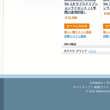
Ver 1.8 サブスクリプシ
Ver
ョンライセンス（１年
ンラ
間の使用許諾）
￥60
￥12,000
カートに入れる
カ
欲しい物リストに追加
欲し
比較リストに追加
比較
3件の商品
表示方法:
グリッド
リスト
Company
Co
サイトマップ
検索ワード
© 2011 Matchlock 