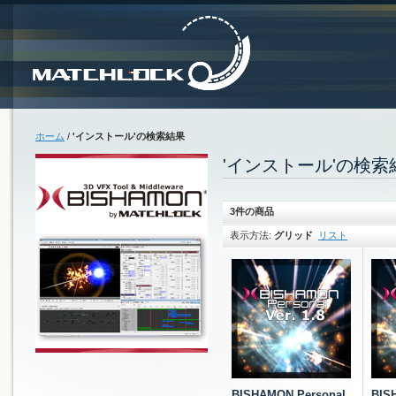
ホーム
/
'インストール'の検索結果
'インストール'の検索
3件の商品
表示方法:
グリッド
リスト
BISHAMON Personal
BIS