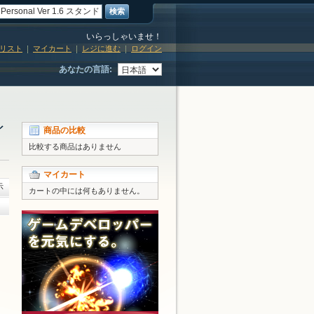
検索
いらっしゃいませ！
リスト
マイカート
レジに進む
ログイン
あなたの言語:
イ
商品の比較
比較する商品はありません
マイカート
示
カートの中には何もありません。