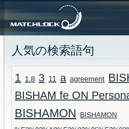
人気の検索語句
1
3
BI
a
11
1.8
agreement
BISHAM fe ON Person
BISHAMON
BISHAMON