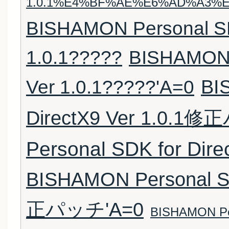
1.0.1%E4%BF%AE%E6%AD%A3%E
BISHAMON Personal SDK
1.0.1?????
BISHAMON P
Ver 1.0.1?????'A=0
BI
DirectX9 Ver 1.0.1
Personal SDK for Di
BISHAMON Personal SD
正パッチ'A=0
BISHAMON Per